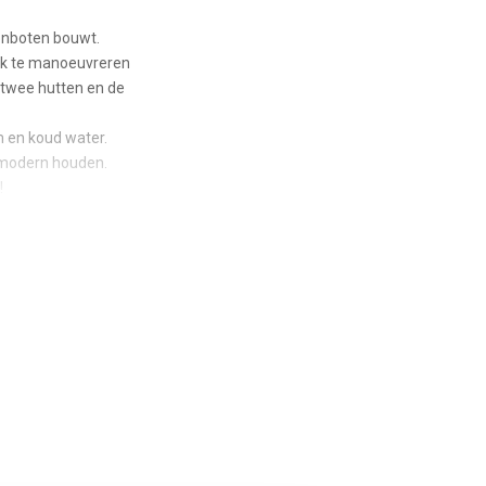
oonboten bouwt.
ijk te manoeuvreren
 twee hutten en de
 en koud water.
 modern houden.
!