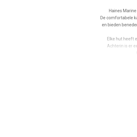
Haines Marine 
De comfortabele ka
en bieden beneden
Elke hut heeft
Achterin is er