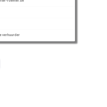
rter-roemer.de
ze verhuurder