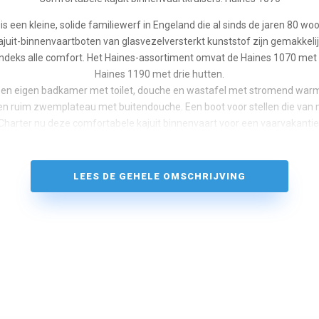
is een kleine, solide familiewerf in Engeland die al sinds de jaren 80 w
juit-binnenvaartboten van glasvezelversterkt kunststof zijn gemakkel
deks alle comfort. Het Haines-assortiment omvat de Haines 1070 met
Haines 1190 met drie hutten.
 een eigen badkamer met toilet, douche en wastafel met stromend warm
 een ruim zwemplateau met buitendouche. Een boot voor stellen die van
Charter nu deze comfortabele kajuit binnenvaart voor een vaarvakantie
LEES DE GEHELE OMSCHRIJVING