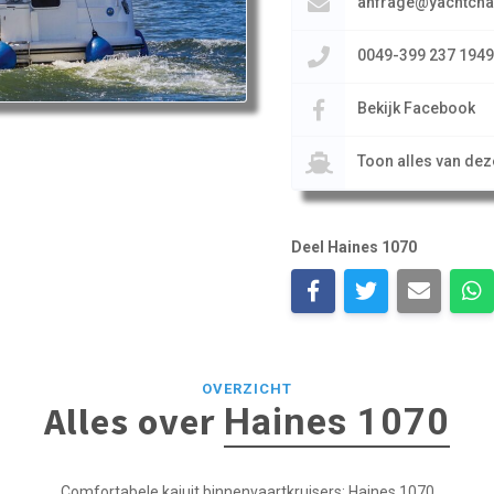
anfrage@yachtcha
0049-399 237 1949
Bekijk Facebook
Toon alles van de
Deel Haines 1070
OVERZICHT
Alles over
Haines 1070
Comfortabele kajuit binnenvaartkruisers: Haines 1070