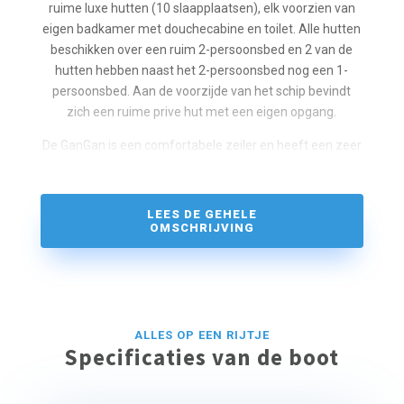
ruime luxe hutten (10 slaapplaatsen), elk voorzien van
eigen badkamer met douchecabine en toilet. Alle hutten
beschikken over een ruim 2-persoonsbed en 2 van de
hutten hebben naast het 2-persoonsbed nog een 1-
persoonsbed. Aan de voorzijde van het schip bevindt
zich een ruime prive hut met een eigen opgang.
De GanGan is een comfortabele zeiler en heeft een zeer
gezellige inrichting. De bemanning staat garant voor een
hele fijne sfeer aan boord en zorgt ervoor dat het je aan
niets ontbreekt.
LEES DE GEHELE
OMSCHRIJVING
Gaan jullie mee op deze blue cruise? Een aantal dagen
puur genieten op een klassiek houten zeiljacht, een
zeilvakantie in de zon op een azuurblauwe zee. Even
nergens aan denken, maar genieten van heerlijk eten,
een goed glas wijn terwijl je kijkt naar een
ALLES OP EEN RIJTJE
zonsondergang. Lekker zonnebaden of genieten van
Specificaties van de boot
een goed boek.