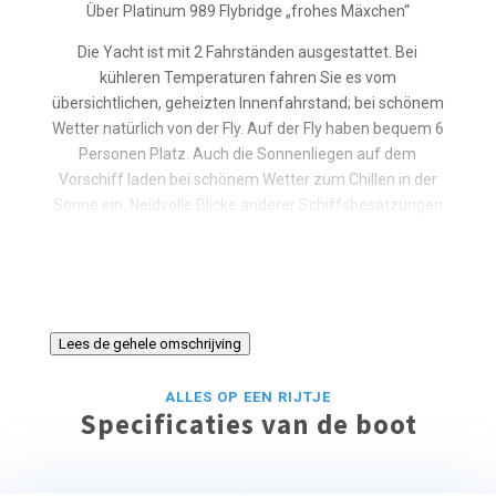
Über Platinum 989 Flybridge „frohes Mäxchen“
Die Yacht ist mit 2 Fahrständen ausgestattet. Bei
kühleren Temperaturen fahren Sie es vom
übersichtlichen, geheizten Innenfahrstand; bei schönem
Wetter natürlich von der Fly. Auf der Fly haben bequem 6
Personen Platz. Auch die Sonnenliegen auf dem
Vorschiff laden bei schönem Wetter zum Chillen in der
Sonne ein. Neidvolle Blicke anderer Schiffsbesatzungen
sind Ihnen dabei garantiert!
Die Yacht ist mit 6 festen Kojen in 3 Kajüten
ausgestattet. Sie verfügt über 2 komplette Bäder mit
Dusche, WC und Waschbecken. Für eine weitere
Lees de gehele omschrijving
Personen kann Schlafplatz auf dem Salonsofa
geschaffen werden. Die Platinum ist eine Yacht für
ALLES OP EEN RIJTJE
Menschen, denen Komfort und gutes Handling wichtig
Specificaties van de boot
sind, die die Schönheit der Mecklenburgischen- und
Brandenburgischen Gewässer beschaulich genießen
möchten.