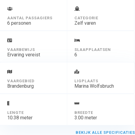
Die Yacht ist kein Rennpferd wie die meisten
Flybridgeyachten, mit denen man mit
AANTAL PASSAGIERS
CATEGORIE
Höchstgeschwindigkeit große Distanzen zurücklegt.
6 personen
Zelf varen
Die Platinum ist eine völlige Neukonstruktion dieser
renommierten Werft.Erst im Herbst 2016 wurde sie von
der Werft vorgestellt, im Frühjahr 2017 war
Deutschlandpremiere. Wir haben Sie neu für die
VAARBEWIJS
SLAAPPLAATSEN
Chartersaison 2018 in unserer Flotte!
Ervaring vereist
6
VAARGEBIED
LIGPLAATS
Brandenburg
Marina Wolfsbruch
LENGTE
BREEDTE
10.38 meter
3.00 meter
BEKIJK ALLE SPECIFICATIES