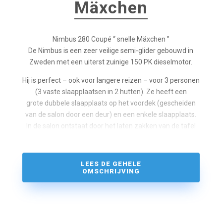
Mäxchen
Nimbus 280 Coupé “ snelle Mäxchen ”
De Nimbus is een zeer veilige semi-glider gebouwd in
Zweden met een uiterst zuinige 150 PK dieselmotor.
Hij is perfect – ook voor langere reizen – voor 3 personen
(3 vaste slaapplaatsen in 2 hutten). Ze heeft een
grote dubbele slaapplaats op het voordek (gescheiden
van de salon door een deur) en een enkele slaapplaats.
In de salon ontstaat door het laten zakken van de tafel
nog een stapelbed. Er zijn dus in totaal 4 slaapplaatsen.
Briljant is de neerklapbare dubbele stoel naast de
LEES DE GEHELE
bestuurdersstoel. Tijdens het rijden wordt hij naar voren
OMSCHRIJVING
geklapt.
2 personen hebben – samen met de “chauffeur” – een
perfect zicht vooruit. Teruggeklapt dient het als zitplaats
voor