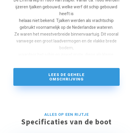
De Emma liep in 1889 van stapel. Vanaf ca. 1880 werden
ijzeren tjalken gebouwd; welke werf dit schip gebouwd
heeft is
helaas niet bekend. Tjalken werden als vrachtschip
gebruikt voornamelijk op de Nederlandse wateren.
Ze waren het meestverbreide binnenvaartuig. Dit vooral
vanwege een groot laadvermogen en de vlakke brede
bodem,
waardoor het schip op zowel grote, diepe als kleine,
nauwe wateren kon varen.
De Emma is volledig gerenoveerd tot een comfortabel
LEES DE GEHELE
zeilschip met ruim dagverblijf en efficiënte hutindeling.
OMSCHRIJVING
Het zeilplan werd begin van de 21ste eeuw weer
omgebouwd naar de ook in 1889 bestaande 1-mast
gaffeltuigage,
wat zowel de zeileigenschappen als de traditionele
uitstraling zeer ten goede komt.
ALLES OP EEN RIJTJE
Specificaties van de boot
Eigenaar en schipper Peter Spek had het druk genoeg
als wiskundeleraar en software expert.