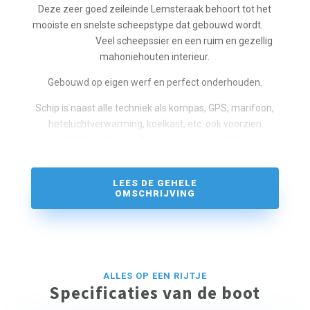
Deze zeer goed zeileinde Lemsteraak behoort tot het
mooiste en snelste scheepstype dat gebouwd wordt.
Veel scheepssier en een ruim en gezellig
mahoniehouten interieur.
Gebouwd op eigen werf en perfect onderhouden.
Schip is naast alle techniek als kompas, GPS, marifoon,
heteluchtverwarming, koelkast, etc. ook voorzien
van cd/dvd-speler zodat u eigen muziek of films mee
kunt nemen.
Grootzeil, fok en kluiver.
LEES DE GEHELE
OMSCHRIJVING
Vaargebied: alle Nederlandse binnenwateren inclusief
IJsselmeer en Waddenzee.
Als unieke service bij Heech by de Mar is het schip
voorzien van een boordboek en/of instructiefilm welke u
ALLES OP EEN RIJTJE
ruim
Specificaties van de boot
voor afvaart toegestuurd krijgt zodat u zich goed kunt