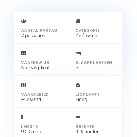
voorbereiden op uw vakantie.
Vanzelfsprekend krijgt u naar wens ook een uitleg aan
boord.
Martin en Harry Koekebakker helpen u graag verder.
AANTAL PASSAGIERS
CATEGORIE
7 personen
Zelf varen
VAARBEWIJS
SLAAPPLAATSEN
Niet verplicht
7
VAARGEBIED
LIGPLAATS
Friesland
Heeg
LENGTE
BREEDTE
9.50 meter
3.95 meter