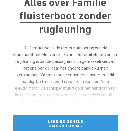
Alles over
Familie
fluisterboot zonder
rugleuning
De familieboot is de grotere uitvoering van de
standaardboot. Het voordeel van een familieboot zonder
rugleuning is dat de passagiers zich gemakkelijker van
het ene bankje naar het andere bankje kunnen
verplaatsen. Vooral voor gezinnen met kinderen is dit
handig. De familieboot is voorzien van een Arka
elektromotor. De schipper stuurt door het handvat naar
links of naar rechts te bewegen. De snelheid is variabel
te regelen door te draaien aan het handvat. De
familieboten zijn te huur voor een gezelschap van 1-8
personen.
LEES DE GEHELE
OMSCHRIJVING