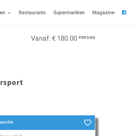
gen
Restaurants
Supermarkten
Magazine
Vanaf: € 180.00
PER DAG
rsport
huurder