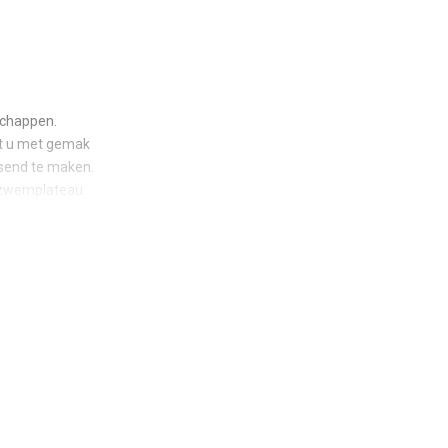
schappen.
nt u met gemak
dsend te maken.
d zwemplateau.