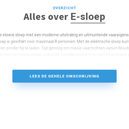
OVERZICHT
Alles over
E-sloep
e stoere sloep met een moderne uitstraling en uitmuntende vaareigen
oep is geschikt voor maximaal 8 personen. Met de elektrische sloep ku
aren zonder bij te laden. Tijd genoeg om mooie vaartochten vanuit Wou
oorzien van een buiskap, natuurlijk heerlijke kussens en een mooi bree
LEES DE GEHELE OMSCHRIJVING