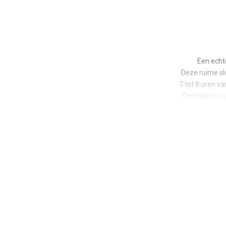
Een echt
Deze ruime sl
7 tot 8 uren v
De sloep is v