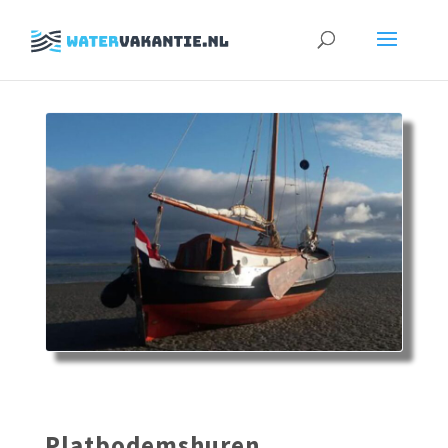
Zoeken
naar:
Platbodemshuren