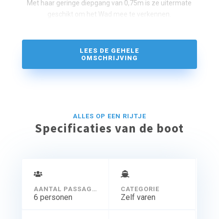
Met haar geringe diepgang van 0,75m is ze uitermate
geschikt om het Wad mee te verkennen.
LEES DE GEHELE
OMSCHRIJVING
ALLES OP EEN RIJTJE
Specificaties van de boot
AANTAL PASSAGIERS
CATEGORIE
6 personen
Zelf varen