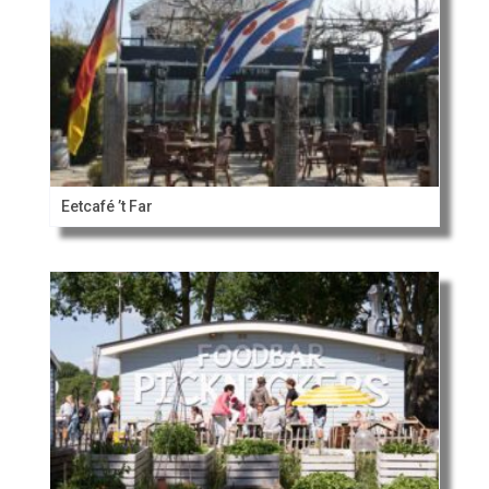
Eetcafé ’t Far