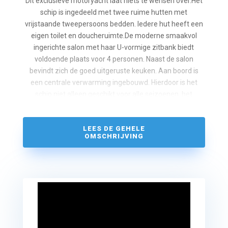
Dit exclusieve motoryacht laat niets te wensen over.Het
schip is ingedeeld met twee ruime hutten met
vrijstaande tweepersoons bedden. Iedere hut heeft een
eigen toilet en doucheruimte.De moderne smaakvol
ingerichte salon met haar U-vormige zitbank biedt
voldoende plaats voor 4 personen. Naast de salon
bevindt zich de goed uitgeruste keuken. Aan boord is
een centrale verwarming ingebouwd. Hierdoor is het
schip niet alleen geschikt voor alle seizoenen, het
voorziet u bovendien van onbeperkt warm water. Het
ruime achterdek met stuurstand wordt in het geheel
LEES DE GEHELE
afgesloten door de cabriokap. Tijdens de zonnige dagen
OMSCHRIJVING
is het hierdoor heerlijk vertoeven in de schaduwrijke
zithoek. Vanaf het achterdek bereikt u via een halfronde
trap het zwemplateau met zwemtrap.