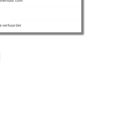
htverhuur.com
ze verhuurder