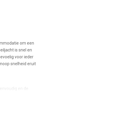
ccommodatie om een
ljacht is snel en
evoelig voor ieder
noop snelheid eruit
eenvoudig en de
ende stille 8 pk
ren. Wij beschikken
an.
 watertank en vele
lijven.