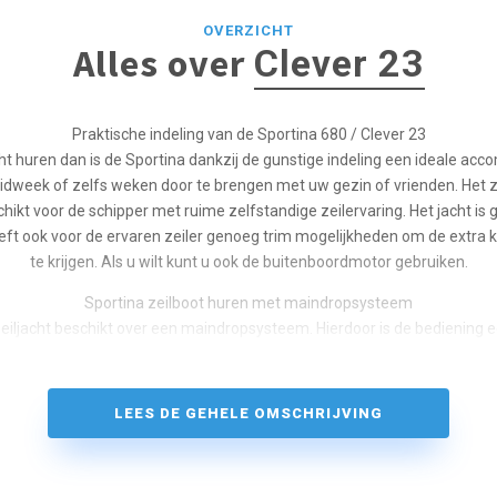
OVERZICHT
Alles over
Clever 23
Praktische indeling van de Sportina 680 / Clever 23
cht huren dan is de Sportina dankzij de gunstige indeling een ideale a
dweek of zelfs weken door te brengen met uw gezin of vrienden. Het zei
ikt voor de schipper met ruime zelfstandige zeilervaring. Het jacht is g
eft ook voor de ervaren zeiler genoeg trim mogelijkheden om de extra k
te krijgen. Als u wilt kunt u ook de buitenboordmotor gebruiken.
Sportina zeilboot huren met maindropsysteem
zeiljacht beschikt over een maindropsysteem. Hierdoor is de bediening 
en perfect. De Sportina heeft tevens een rolfok en een elektrisch start
n is geschikt voor vier volwassenen of een gezin met drie kleine kinde
er alle maten reddingsvesten, zodat jong en oud veilig aan boord kan ga
LEES DE GEHELE OMSCHRIJVING
compleet uitgerust met een keukentje inclusief keukenuitrusting, toilet,
 attributen die u nodig heeft om een dag of weken op het water te verb