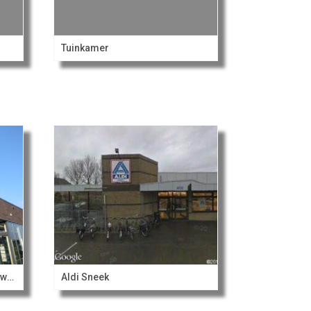
Tuinkamer
Lidl Sneek Oude Oppenhuizerweg
Aldi Sneek