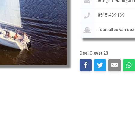
info@adelantejac
0515-439 139
Toon alles van de
Deel Clever 23