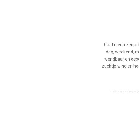
Gaat u een zeilja
dag, weekend, mi
wendbaar en gesch
zuchtje wind en he
Het sportieve 
zeileigenschapp
buitenboordmotor e
ov
Deze zeilboot is 
andere