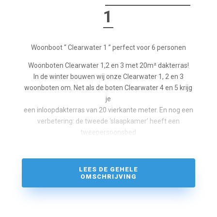
1
Woonboot “ Clearwater 1 ” perfect voor 6 personen
Woonboten Clearwater 1,2 en 3 met 20m² dakterras!
In de winter bouwen wij onze Clearwater 1, 2 en 3
woonboten om. Net als de boten Clearwater 4 en 5 krijg
je
een inloopdakterras van 20 vierkante meter. En nog een
verbetering: de tweede ‘slaapkamer’ heeft een
tweepersoonsbed
in plaats van een stapelbed. De woonboten zijn daarom
voorzien van 6 slaapplaatsen.
LEES DE GEHELE
Onze Clearwater woonboten bieden enorm veel comfort
OMSCHRIJVING
op 48 vierkante meter. Ze zijn onder andere uitgerust
met twee
krachtige kachels, airconditioning en een zonnestelsel. In
combinatie met een watertank van 1000 liter kunt u