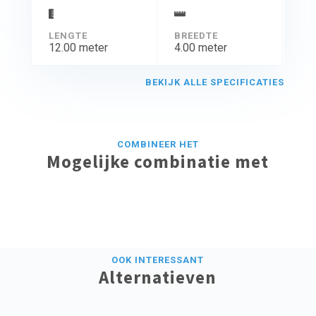
vakantiehuisjes op het water. Om het water- en
afvalwatersysteem vorstvrij te houden, plaatsten we
LENGTE
BREEDTE
leiding- en tankverwarmers.
12.00 meter
4.00 meter
BEKIJK ALLE SPECIFICATIES
COMBINEER HET
Mogelijke combinatie met
OOK INTERESSANT
Alternatieven