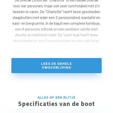
De Doerak LX900 AK “Charlotte” is een ideale Doerak
voor vier personen, maar ook zeer comfotabel met z’n
tweeën te varen. De “Charlotte” heeft twee gescheiden
slaaphutten met ieder een 2-persoonsbed, wastafel en
kast- en bergruimte. In de kajuit een complete kombuis,
een 4-persoons zithoek en een sanitaire ruimte met
douche en elektrisch toilet. De ‘open’ kuip heeft twee
stuurstoelen en een 2-persoonsbank en een cabriokap.
De “Charlotte” is uitgerust met boeg- en hekschroef en
een vaarbewijs is niet nodig. Ook als u nog weinig
ervaring heeft, is deze Doerak dé boot om de wereld
LEES DE GEHELE
vanaf het water te ontdekken. Door de lage
OMSCHRIJVING
doorvaarhoogte en de ingenieuze cabriokap zijn er vele
vaarroutes mogelijk en kunt u prachtige plekken in
Friesland ontdekken.
Voorzien van een boeg- en hekschroef. Zonder
ALLES OP EEN RIJTJE
vaarbewijs te varen.
Specificaties van de boot
Vaargebied