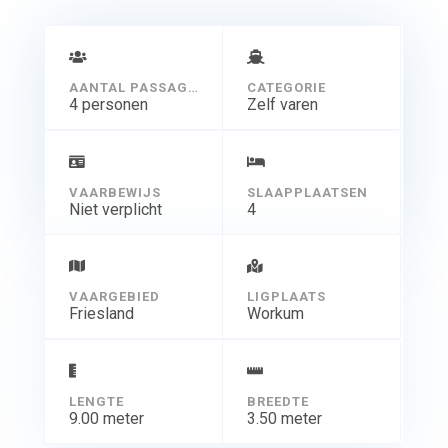
Door de geringe doorvaarhoogte én de ingenieuze
cabriokap is de Doerak LX900 AK “Charlotte” uitermate
geschikt voor het varen van de vele prachtige routes
AANTAL PASSAGIERS
CATEGORIE
4 personen
Zelf varen
door Friesland.
Het vaargebied van de schepen is Friesland, Groningen,
Drenthe en Overijssel.
Verboden gebied is het IJsselmeer (incl. Ymeer), het
VAARBEWIJS
SLAAPPLAATSEN
Markermeer, de Waddenzee en de kustwateren.
Niet verplicht
4
VAARGEBIED
LIGPLAATS
Friesland
Workum
LENGTE
BREEDTE
9.00 meter
3.50 meter