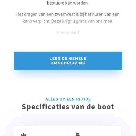
bestuurd kan worden.
Het dragen van een zwemvest is bij het huren van een
kano verplicht. Deze krijgt u gratis van ons mee.
Vaargebied
Met onze Canadese kano’s kunt u leuk de woonwijken
van Blauwestad verkennen. Als er niet teveel wind staat
is lekker peddelen op het Oldambtmeer in de provincie
LEES DE GEHELE
Groningen ook heerlijk. Dit meer met een oppervlakte
OMSCHRIJVING
van zo’n 800 hectare is groter dan het Zuidlaardermeer,
Paterswoldsemeer, Leekstermeer en Schildmeer.
ALLES OP EEN RIJTJE
Specificaties van de boot