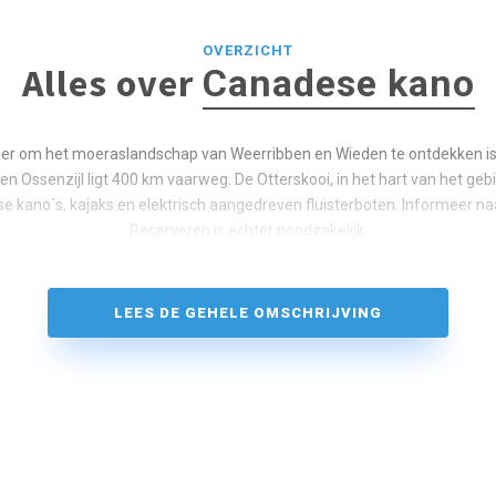
OVERZICHT
Alles over
Canadese kano
er om het moeraslandschap van Weerribben en Wieden te ontdekken is 
en Ossenzijl ligt 400 km vaarweg. De Otterskooi, in het hart van het gebi
e kano`s, kajaks en elektrisch aangedreven fluisterboten. Informeer na
Reserveren is echter noodzakelijk.
LEES DE GEHELE OMSCHRIJVING