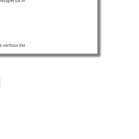
iesyperda.nl
ze verhuurder