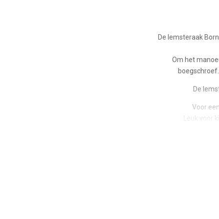
De lemsteraak Bornr
Om het manoeuv
boegschroef. 
De lemst
Voor een
Leuk voor k