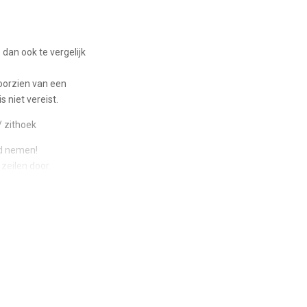
dan ook te vergelijk
oorzien van een
 niet vereist.
/ zithoek
rd nemen!
zeilen door.