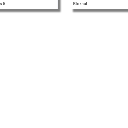
s 5
Blokhut