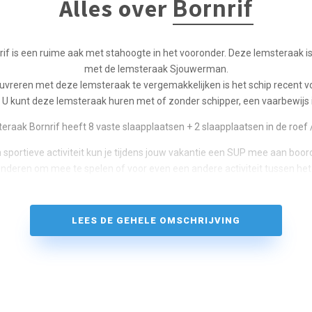
Alles over
Bornrif
if is een ruime aak met stahoogte in het vooronder. Deze lemsteraak is 
met de lemsteraak Sjouwerman.
reren met deze lemsteraak te vergemakkelijken is het schip recent v
U kunt deze lemsteraak huren met of zonder schipper, een vaarbewijs is
eraak Bornrif heeft 8 vaste slaapplaatsen + 2 slaapplaatsen in de roef 
 sportieve activiteit kun je tijdens jouw vakantie een SUP mee aan boo
inderen om mee te spelen of voor even een andere activiteit tussen het 
LEES DE GEHELE OMSCHRIJVING