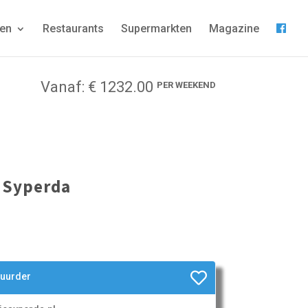
gen
Restaurants
Supermarkten
Magazine
Vanaf: € 1232.00
PER WEEKEND
 Syperda
huurder