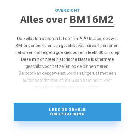
OVERZICHT
Alles over
BM16M2
De zeilboten behoren tot de 16mÃ‚Â² klasse, ook wel
BM-er genoemd en zijn geschikt voor circa 4 personen.
Het is een gaffelgetuigde kielboot en steekt 80 cm diep.
Deze min of meer historische klasse is uitermate
geschikt voor het zeilen op de binnenmeren.
De boot kan desgewenst worden uitgerust met een
buitenboordmotor, of, als u een boot huurt voor
meerdere dagen, met een dektent.
LEES DE GEHELE
OMSCHRIJVING