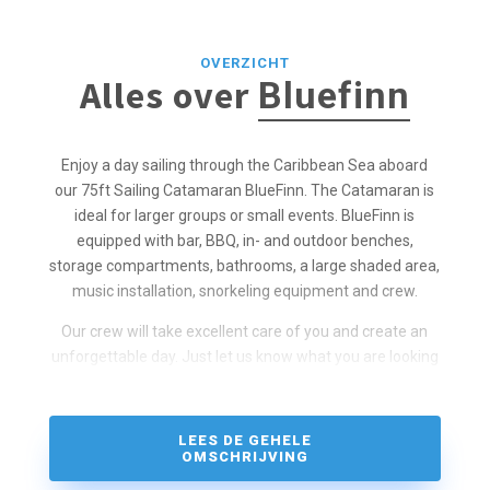
OVERZICHT
Alles over
Bluefinn
Enjoy a day sailing through the Caribbean Sea aboard
our 75ft Sailing Catamaran BlueFinn. The Catamaran is
ideal for larger groups or small events. BlueFinn is
equipped with bar, BBQ, in- and outdoor benches,
storage compartments, bathrooms, a large shaded area,
music installation, snorkeling equipment and crew.
Our crew will take excellent care of you and create an
unforgettable day. Just let us know what you are looking
for and what your food & beverage wishes are during the
trip. All our proposals are personalized upon request.
LEES DE GEHELE
OMSCHRIJVING