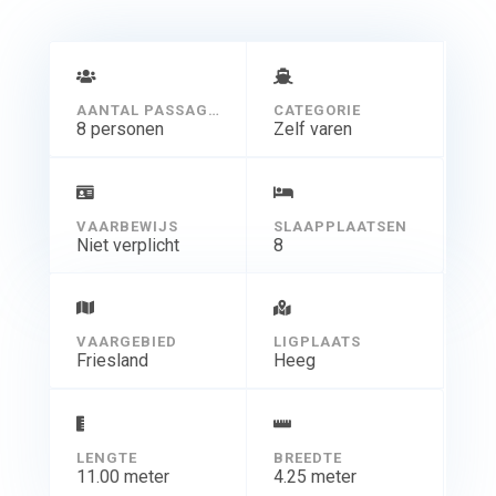
afvaart toegestuurd krijgt zodat u voorpret heeft en zich
goed kunt voorbereiden op uw vakantie.
Vanzelfsprekend krijgt u naar wens ook een uitleg aan
boord. Martin en Harry Koekebakker helpen u graag
verder.
AANTAL PASSAGIERS
CATEGORIE
8 personen
Zelf varen
VAARBEWIJS
SLAAPPLAATSEN
Niet verplicht
8
VAARGEBIED
LIGPLAATS
Friesland
Heeg
LENGTE
BREEDTE
11.00 meter
4.25 meter