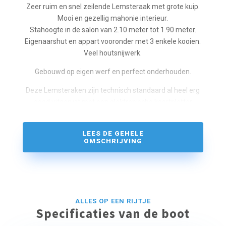
Zeer ruim en snel zeilende Lemsteraak met grote kuip.
Mooi en gezellig mahonie interieur.
Stahoogte in de salon van 2.10 meter tot 1.90 meter.
Eigenaarshut en appart vooronder met 3 enkele kooien.
Veel houtsnijwerk.
Gebouwd op eigen werf en perfect onderhouden.
Deze Lemsteraken zijn technisch standaard al heel erg
goed uitgerust met een elektronische kaartplotter
(nieuw voor 2017),
GPS, marifoon, heteluchtverwarming, koelkast,
LEES DE GEHELE
verrekijker, etc, en daarnaast ook voorzien van cd/dvd-
OMSCHRIJVING
speler
zodat u eigen muziek of films mee kunt nemen.
Vaargebied: alle Nederlandse binnenwateren inclusief
IJsselmeer en Waddenzee.
Als unieke service bij Heech by de Mar is het schip
ALLES OP EEN RIJTJE
voorzien van een boordboek en/of instructiefilm welke u
Specificaties van de boot
ruim voor