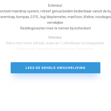
Exterieur:
ootzeil maindrop system, rolreef genua beiden bedienbaar vanuit de ku
, zwemtrap, kompas, G.P.S., log/dieptemeter, marifoon, lifeline, noodsigna
verrekijker.
Reddingsvesten mee te nemen bij inchecken!
Interieur:
Salon met ruime zithoek, waarvan 1 uittrekbaar tot slaapplaats.
Keuken met compleet inventaris voor 4 personen.
2 -pits gaskooktoestel, koelkast.
Heteluchtverwarming, walstroom, 220 en 12 volt aansluiting, Radio/CD.
Ruim toilet met wasbak, watertank 50 liter.
LEES DE GEHELE OMSCHRIJVING
Beddengoed dient u zelf mee te nemen, hoofdkussens zijn aan boord.
Kaart Friesland, IJsselmeer (waddenzee op aanvraag) almanak.
Nieuwe matrassen in de slaaphut in 2019!