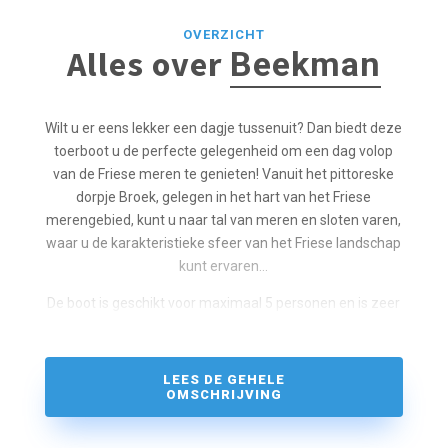
OVERZICHT
Alles over
Beekman
Wilt u er eens lekker een dagje tussenuit? Dan biedt deze
toerboot u de perfecte gelegenheid om een dag volop
van de Friese meren te genieten! Vanuit het pittoreske
dorpje Broek, gelegen in het hart van het Friese
merengebied, kunt u naar tal van meren en sloten varen,
waar u de karakteristieke sfeer van het Friese landschap
kunt ervaren…
De boot is geschikt voor maximaal 5 personen en is zeer
eenvoudig te besturen. Bij afvaart krijgt u een duidelijke
uitleg over zowel de motor
als de boot, zodat u zorgeloos van uw vrije tijd kunt
LEES DE GEHELE
OMSCHRIJVING
genieten.