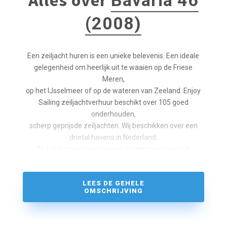
Alles over
Bavaria 46
(2008)
Een zeiljacht huren is een unieke belevenis. Een ideale
gelegenheid om heerlijk uit te waaien op de Friese
Meren,
op het IJsselmeer of op de wateren van Zeeland. Enjoy
Sailing zeiljachtverhuur beschikt over 105 goed
onderhouden,
scherp geprijsde zeiljachten. Wij beschikken over een
drietal havens in Nederland.
Zo hebben wij twee havens in Lemmer en een in
Zeeland.
Vanuit de haven in Zeeland bieden wij ook de
LEES DE GEHELE
mogelijkheid voor een zeilavontuur naar Engeland.
OMSCHRIJVING
Comfortabel en ruim zeiljacht voor het gezin of om
lekker met een groep vrienden te varen.
Bij ons bent u verzekerd van schone zeilboten van hoge