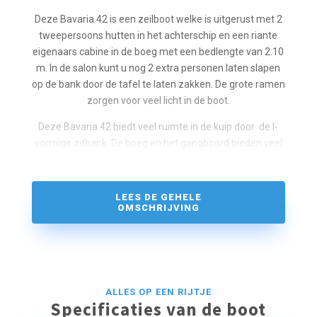
Deze Bavaria 42 is een zeilboot welke is uitgerust met 2
tweepersoons hutten in het achterschip en een riante
eigenaars cabine in de boeg met een bedlengte van 2.10
m. In de salon kunt u nog 2 extra personen laten slapen
op de bank door de tafel te laten zakken. De grote ramen
zorgen voor veel licht in de boot.
Deze Bavaria 42 biedt veel ruimte in de kuip door de l-
vormige zitbank. De boeg en het gangboord bieden veel
ruimte voor dit formaat zeiljacht. Bovendien is er een
zithoek op het bovendek voor het zonnebaden, kortom is
dit een boot waar u mee voor de dag kunt komen!
LEES DE GEHELE
OMSCHRIJVING
De thuishaven is Lelystad dat centraal ligt om naar alle
gezellige plaatsjes in het IJSSELMEER EN HET
MARKERMEER te varen zoals ENKHUIZEN, MAKKUM,
STAVOREN, LEMMER, HOORN EN VOLENDAM.
ALLES OP EEN RIJTJE
Specificaties van de boot