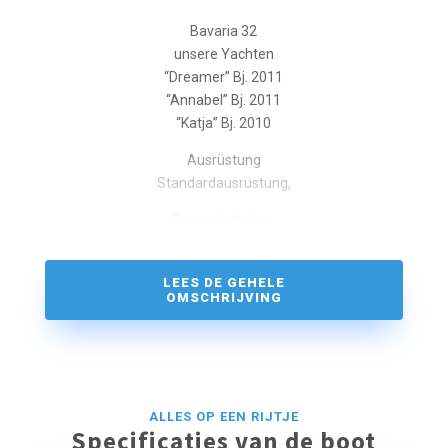
Bavaria 32
unsere Yachten
“Dreamer” Bj. 2011
“Annabel” Bj. 2011
“Katja” Bj. 2010
Ausrüstung
Standardausrüstung,
Besonderheiten
Dreamer:
Neues Großsegel 2019!, neue Genua in 2017,gelattetes
LEES DE GEHELE
Großsegel,Raymarine Kartenplotter C 80,
OMSCHRIJVING
sehr hochwertige neue Salonpolster,
Kuchenbude mit Cockpitheizung.
Annabel:
Neue Genua 2019 !, Neues Rollgroß 2018 !, Raymarine i
ALLES OP EEN RIJTJE
70 Kartenplotter, Raymarine i 70
Specificaties van de boot
Multifunktionsinstrument,Dusche im Toilettenraum,