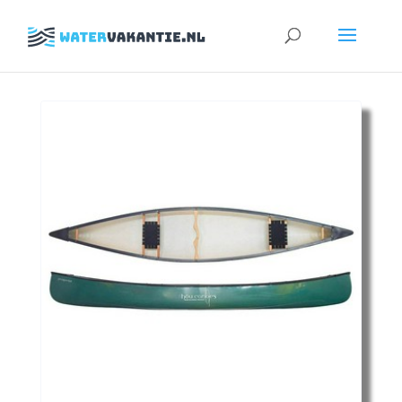
Zoeken
naar: